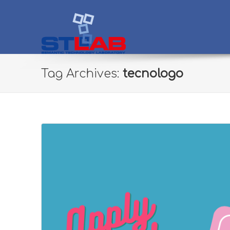
STLab
Semantic Technology Laboratory
Tag Archives:
tecnologo