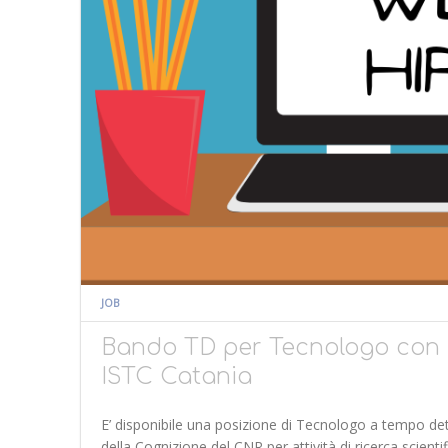
JOB
Bando TD per Tecnologo con 
ISTC Catania
E’ disponibile una posizione di Tecnologo a tempo det
della Cognizione del CNR per attività di ricerca scien