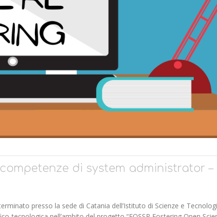
competenze di system administrator –
erminato presso la sede di Catania dell’Istituto di Scienze e Tecnolog
tifico-tecnologica nell’ambito del progetto “FOSSR Fostering Open Scie