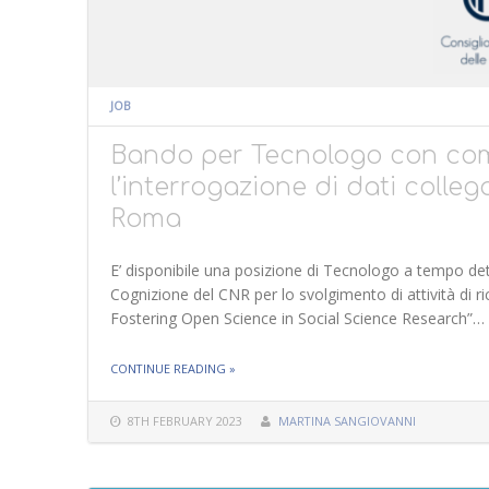
JOB
Bando per Tecnologo con comp
l’interrogazione di dati colleg
Roma
E’ disponibile una posizione di Tecnologo a tempo det
Cognizione del CNR per lo svolgimento di attività di r
Fostering Open Science in Social Science Research”…
THE "BANDO PER TECNOLOGO CON COMPETENZ
CONTINUE READING
»
CON I PRINCIPI FAIR – ISTC ROMA"
8TH FEBRUARY 2023
MARTINA SANGIOVANNI