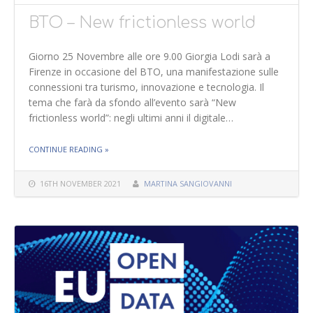
BTO – New frictionless world
Giorno 25 Novembre alle ore 9.00 Giorgia Lodi sarà a
Firenze in occasione del BTO, una manifestazione sulle
connessioni tra turismo, innovazione e tecnologia. Il
tema che farà da sfondo all’evento sarà “New
frictionless world”: negli ultimi anni il digitale…
THE "BTO – NEW FRICTIONLESS WORLD"
CONTINUE READING
»
16TH NOVEMBER 2021
MARTINA SANGIOVANNI