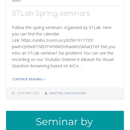
NEWS
STLab Spring seminars
Follow the spring seminars organized by STLab. Here
you can find the calendar:
Link: https://unibo.zoom.us/j/83561911735?
pwd=Q09wRTNlSFF4YXlWSHRaekhSSkhaQT09 Did you
miss an STLab seminar? No problem! You can see the
recording on our Youtube channel A dataset for Visual
Question Answering based on ArCo…
THE "STLAB SPRING SEMINARS"
CONTINUE READING
»
12TH MAY 2021
MARTINA SANGIOVANNI