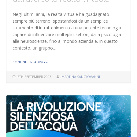
Negli ultimi anni, la realtà virtuale ha guadagnato
sempre più terreno, spostandosi da un semplice
strumento di intrattenimento a una potente tecnologia
capace di influenzare molteplici settori, dalla psicologia
alle neuroscienze, fino al mondo aziendale. In questo
contesto, un gruppo…
THE "VIVERE LE EMOZIONI ALTRUI ATTRAVERSO LA
CONTINUE READING
»
REALTÀ VIRTUALE"
6TH SEPTEMBER 2023
MARTINA SANGIOVANNI