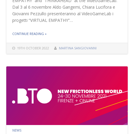
EMPATHY” and “THINKAHEAD” at the VideoGameLab.
Dal 3 al 6 novembre Aldo Gangemi, Chiara Lucifora e
Giovanni Pezzullo presenteranno al VideoGameLab i
progetti “VIRTUAL EMPATHY”…
THE "VIDEOGAMELAB"
CONTINUE READING
»
19TH OCTOBER 2022
MARTINA SANGIOVANNI
NEWS