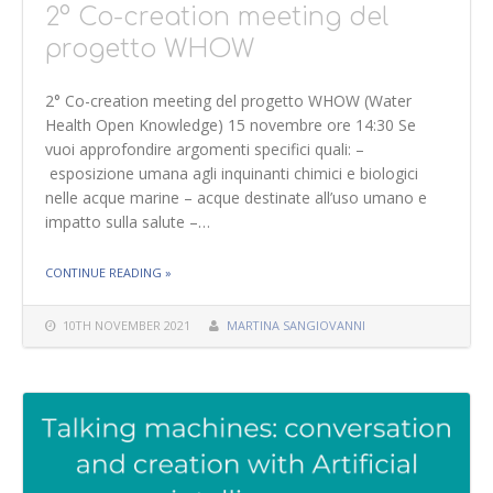
2° Co-creation meeting del
progetto WHOW
2° Co-creation meeting del progetto WHOW (Water
Health Open Knowledge) 15 novembre ore 14:30 Se
vuoi approfondire argomenti specifici quali: –
esposizione umana agli inquinanti chimici e biologici
nelle acque marine – acque destinate all’uso umano e
impatto sulla salute –…
THE "2° CO-CREATION MEETING DEL PROGETTO
CONTINUE READING
»
WHOW"
10TH NOVEMBER 2021
MARTINA SANGIOVANNI