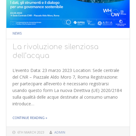
NEWS
La rivoluzione silenziosa
dell’acqua
L’evento Data: 23 marzo 2023 Location: Sede centrale
del CNR – Piazzale Aldo Moro 7, Roma Registrazione:
per partecipare all’evento è necessario registrarsi
usando questo form La nuova Direttiva (UE) 2020/2184
sulla qualità delle acque destinate al consumo umano
introduce…
THE "LA RIVOLUZIONE SILENZIOSA DELL’ACQUA"
CONTINUE READING
»
6TH MARCH 2023
ADMIN