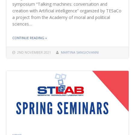
symposium “Talking machines: conversation and
creation with Artificial intelligence” organized by TESaCo
a project from the Academy of moral and political
sciences…
THE "COLLOQUE – TALKING MACHINES:
CONTINUE READING
»
CONVERSATION AND CREATION WITH AI"
2ND NOVEMBER 2021
MARTINA SANGIOVANNI