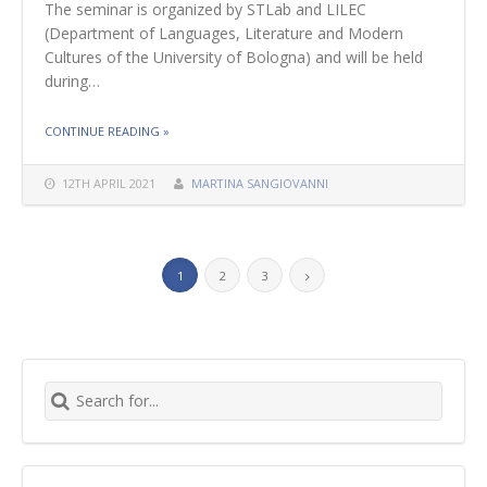
The seminar is organized by STLab and LILEC
(Department of Languages, Literature and Modern
Cultures of the University of Bologna) and will be held
during…
THE "15 APRIL 2021 – SEMINAR BY PROF. RUBEN
CONTINUE READING
»
VERBORGH"
12TH APRIL 2021
MARTINA SANGIOVANNI
1
2
3
Search for: