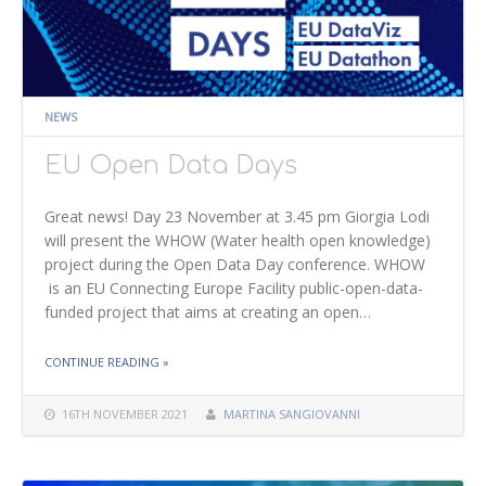
NEWS
EU Open Data Days
Great news! Day 23 November at 3.45 pm Giorgia Lodi
will present the WHOW (Water health open knowledge)
project during the Open Data Day conference. WHOW
is an EU Connecting Europe Facility public-open-data-
funded project that aims at creating an open…
THE "EU OPEN DATA DAYS"
CONTINUE READING
»
16TH NOVEMBER 2021
MARTINA SANGIOVANNI